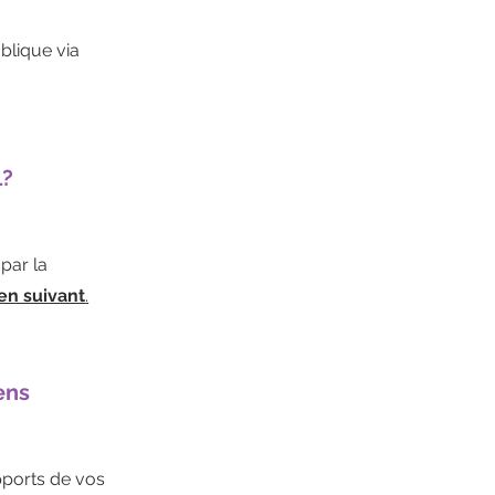
blique via
l?
 par la
ien suivant
.
ens
pports de vos