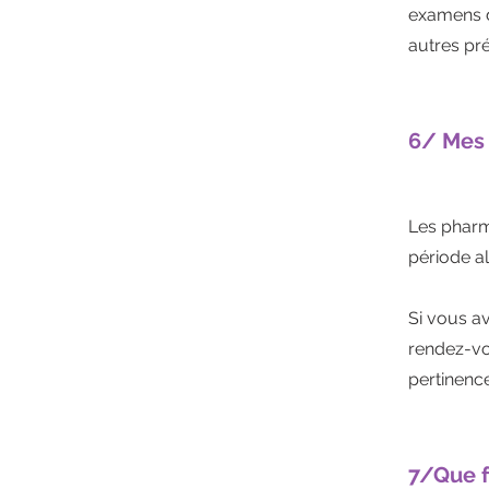
examens d’
autres pr
6/ Mes 
Les pharm
période a
Si vous a
rendez-vo
pertinence
7/Que f