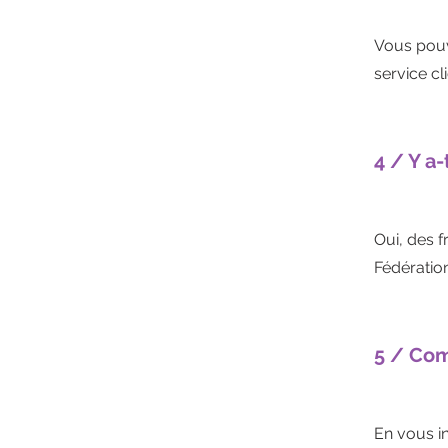
Vous pouv
service cl
4 / Y a-
Oui, des f
Fédératio
5 / Com
En vous i