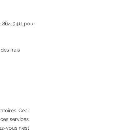
-864-3411
pour
des frais
atoires. Ceci
 ces services.
ez-vous n'est