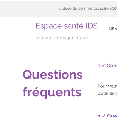
4 place du commerce, suite 400
Espace santé IDS
MEN
examen et diagnostique
1 / Com
Questions
Pour trou
fréquents
d'attente
d
2 / Que