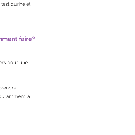
test d’urine et
mment faire?
iers pour une
 prendre
couramment la